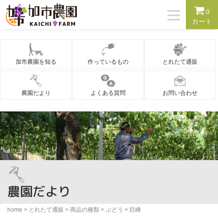
T
0
o
カート
g
g
l
e
n
加市農園を知る
作っているもの
とれたて通販
a
v
i
g
農園だより
よくある質問
お問い合わせ
a
t
i
o
n
農園だより
home
>
とれたて通販
>
商品の種類
>
ぶどう
>
巨峰