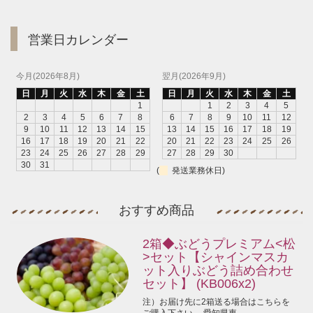
営業日カレンダー
今月(2026年8月)
翌月(2026年9月)
日
月
火
水
木
金
土
日
月
火
水
木
金
土
1
1
2
3
4
5
2
3
4
5
6
7
8
6
7
8
9
10
11
12
9
10
11
12
13
14
15
13
14
15
16
17
18
19
16
17
18
19
20
21
22
20
21
22
23
24
25
26
23
24
25
26
27
28
29
27
28
29
30
30
31
(
発送業務休日)
おすすめ商品
2箱◆ぶどうプレミアム<松
>セット【シャインマスカ
ット入りぶどう詰め合わせ
セット】 (KB006x2)
注）お届け先に2箱送る場合はこちらを
ご購入下さい。 愛知県東...