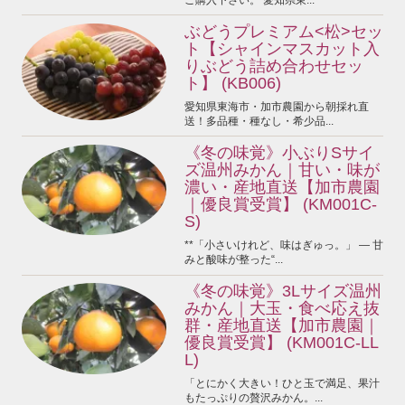
ぶどうプレミアム<松>セッ
ト【シャインマスカット入
りぶどう詰め合わせセッ
ト】 (KB006)
愛知県東海市・加市農園から朝採れ直
送！多品種・種なし・希少品...
《冬の味覚》小ぶりSサイ
ズ温州みかん｜甘い・味が
濃い・産地直送【加市農園
｜優良賞受賞】 (KM001C-
S)
**「小さいけれど、味はぎゅっ。」 ― 甘
みと酸味が整った“...
《冬の味覚》3Lサイズ温州
みかん｜大玉・食べ応え抜
群・産地直送【加市農園｜
優良賞受賞】 (KM001C-LL
L)
「とにかく大きい！ひと玉で満足、果汁
もたっぷりの贅沢みかん。...