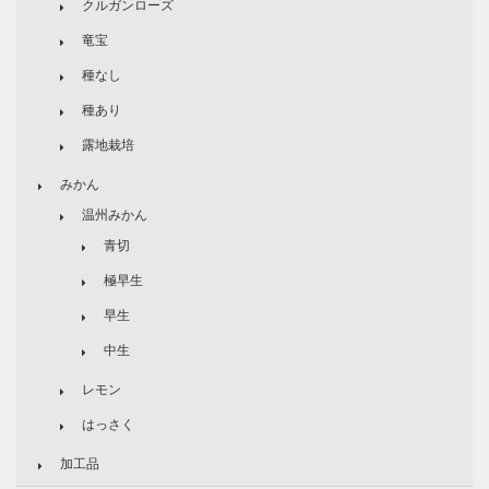
クルガンローズ
竜宝
種なし
種あり
露地栽培
みかん
温州みかん
青切
極早生
早生
中生
レモン
はっさく
加工品