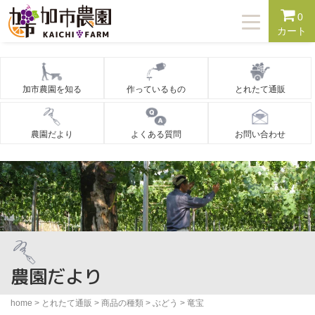
T
0
o
カート
g
g
l
e
n
加市農園を知る
作っているもの
とれたて通販
a
v
i
g
農園だより
よくある質問
お問い合わせ
a
t
i
o
n
農園だより
home
>
とれたて通販
>
商品の種類
>
ぶどう
>
竜宝