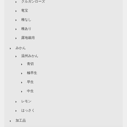
クルガンローズ
竜宝
種なし
種あり
露地栽培
みかん
温州みかん
青切
極早生
早生
中生
レモン
はっさく
加工品