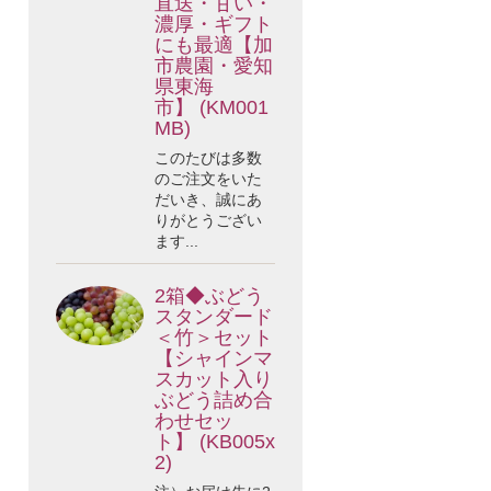
直送・甘い・
濃厚・ギフト
にも最適【加
市農園・愛知
県東海
市】 (KM001
MB)
このたびは多数
のご注文をいた
だいき、誠にあ
りがとうござい
ます...
2箱◆ぶどう
スタンダード
＜竹＞セット
【シャインマ
スカット入り
ぶどう詰め合
わせセッ
ト】 (KB005x
2)