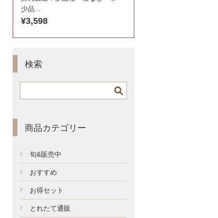
少品...
¥3,598
検索
商品カテゴリー
旬&販売中
おすすめ
お得セット
とれたて通販