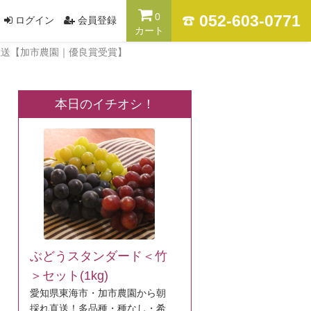
0
052-603-0771
ログイン
会員登録
カート
直送【加市農園｜優良賞受賞】
本日のイチオシ！
ぶどうスタンダード＜竹
＞セット(1kg)
愛知県東海市・加市農園から朝
採れ直送！多品種・種なし・希