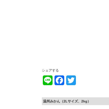
シェアする
L
F
T
i
a
w
n
c
i
温州みかん（2Lサイズ、2kg）