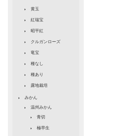
黄玉
紅瑞宝
昭平紅
クルガンローズ
竜宝
種なし
種あり
露地栽培
みかん
温州みかん
青切
極早生