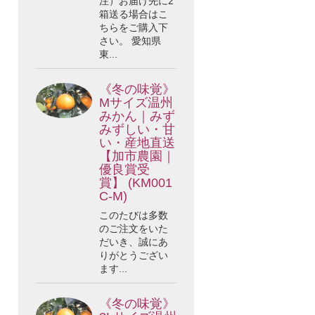
注）お届け先に2
箱送る場合はこ
ちらをご購入下
さい。 愛知県
東...
《冬の味覚》
Mサイズ温州
みかん｜みず
みずしい・甘
い・産地直送
【加市農園｜
優良賞受
賞】 (KM001
C-M)
このたびは多数
のご注文をいた
だいき、誠にあ
りがとうござい
ます...
《冬の味覚》