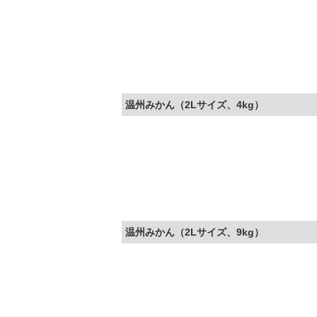
e
e
t
b
t
o
e
o
r
温州みかん（2Lサイズ、4kg）
k
温州みかん（2Lサイズ、9kg）