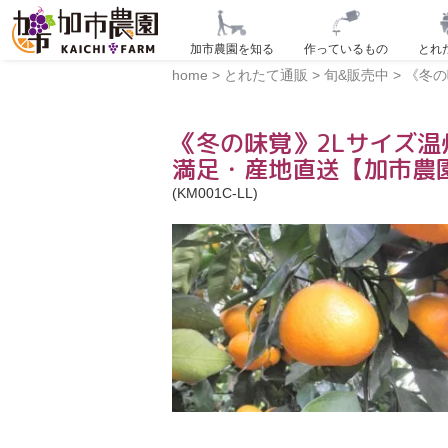
加市農園を知る
作っているもの
とれ
home
>
とれたて通販
>
旬&販売中
>
《冬の
《冬の味覚》2Lサイズ
満足・産地直送【加市農
(KM001C-LL)