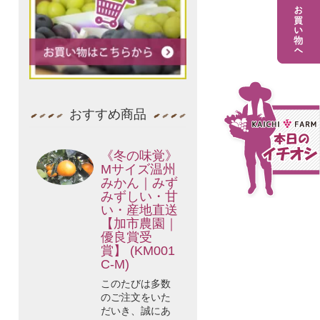
おすすめ商品
《冬の味覚》
Mサイズ温州
みかん｜みず
みずしい・甘
い・産地直送
【加市農園｜
優良賞受
賞】 (KM001
C-M)
このたびは多数
のご注文をいた
だいき、誠にあ