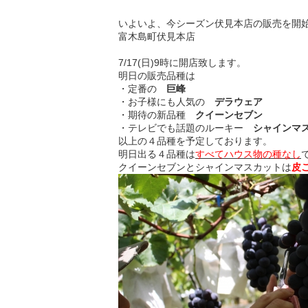
いよいよ、今シーズン伏見本店の販売を開
富木島町伏見本店
7/17(日)9時に開店致します。
明日の販売品種は
・定番の
巨峰
・お子様にも人気の
デラウェア
・期待の新品種
クイーンセブン
・テレビでも話題のルーキー
シャインマ
以上の４品種を予定しております。
明日出る４品種は
すべてハウス物の種なし
クイーンセブンとシャインマスカットは
皮