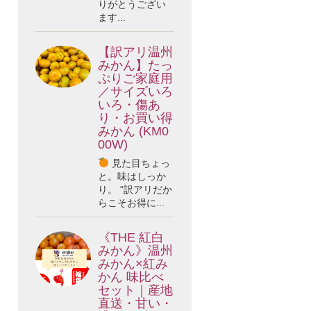
りがとうござい
ます...
【訳アリ温州
みかん】たっ
ぷりご家庭用
／サイズいろ
いろ・傷あ
り・お買い得
みかん (KM0
00W)
見た目ちょっ
と。味はしっか
り。 “訳アリだか
らこそお得に...
《THE 紅白
みかん》温州
みかん×紅み
かん 味比べ
セット｜産地
直送・甘い・