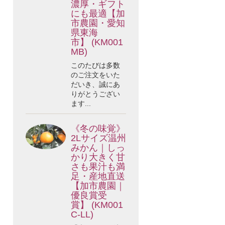
濃厚・ギフト
にも最適【加
市農園・愛知
県東海
市】 (KM001
MB)
このたびは多数
のご注文をいた
だいき、誠にあ
りがとうござい
ます...
《冬の味覚》
2Lサイズ温州
みかん｜しっ
かり大きく甘
さも果汁も満
足・産地直送
【加市農園｜
優良賞受
賞】 (KM001
C-LL)