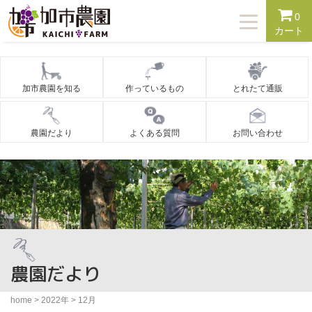
T
0
o
カート
g
g
l
e
n
加市農園を知る
作っているもの
とれたて通販
a
v
i
g
農園だより
よくある質問
お問い合わせ
a
t
i
o
n
農園だより
home
>
2022年
>
12月