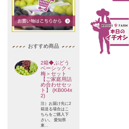
おすすめ商品
2箱◆ぶどう
ベーシック＜
梅＞セット
【ご家庭用詰
め合わせセッ
ト】 (KB004x
2)
注）お届け先に2
箱送る場合はこ
ちらをご購入下
さい。 愛知県
東...