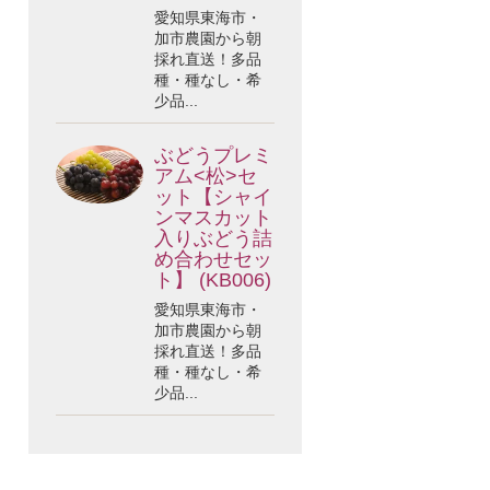
愛知県東海市・
加市農園から朝
採れ直送！多品
種・種なし・希
少品...
ぶどうプレミ
アム<松>セ
ット【シャイ
ンマスカット
入りぶどう詰
め合わせセッ
ト】 (KB006)
愛知県東海市・
加市農園から朝
採れ直送！多品
種・種なし・希
少品...