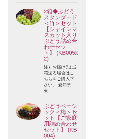
2箱◆ぶどう
スタンダード
＜竹＞セット
【シャインマ
スカット入り
ぶどう詰め合
わせセッ
ト】 (KB005x
2)
注）お届け先に2
箱送る場合はこ
ちらをご購入下
さい。 愛知県
東...
ぶどうベーシ
ック＜梅＞セ
ット【ご家庭
用詰め合わせ
セット】 (KB
004)