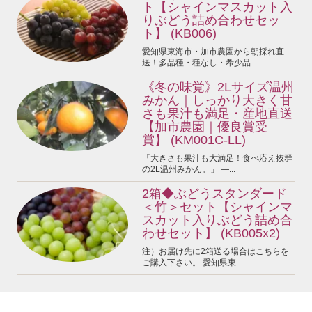
ト【シャインマスカット入
りぶどう詰め合わせセッ
ト】 (KB006)
愛知県東海市・加市農園から朝採れ直
送！多品種・種なし・希少品...
《冬の味覚》2Lサイズ温州
みかん｜しっかり大きく甘
さも果汁も満足・産地直送
【加市農園｜優良賞受
賞】 (KM001C-LL)
「大きさも果汁も大満足！食べ応え抜群
の2L温州みかん。」 —...
2箱◆ぶどうスタンダード
＜竹＞セット【シャインマ
スカット入りぶどう詰め合
わせセット】 (KB005x2)
注）お届け先に2箱送る場合はこちらを
ご購入下さい。 愛知県東...