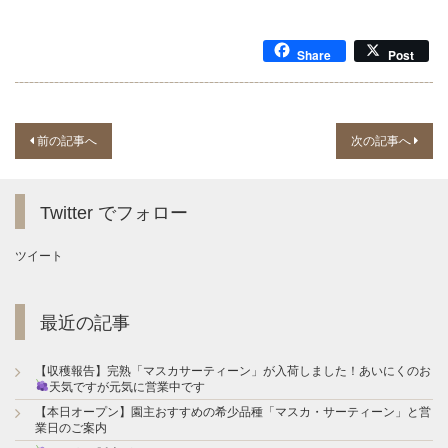
Share
Post
P
前の記事へ
次の記事へ
o
s
Twitter でフォロー
t
ツイート
n
a
最近の記事
v
i
【収穫報告】完熟「マスカサーティーン」が入荷しました！あいにくのお
天気ですが元気に営業中です
g
【本日オープン】園主おすすめの希少品種「マスカ・サーティーン」と営
a
業日のご案内