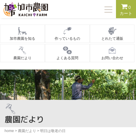
T
0
o
カート
g
g
l
e
n
加市農園を知る
作っているもの
とれたて通販
a
v
i
g
農園だより
よくある質問
お問い合わせ
a
t
i
o
n
農園だより
home
>
農園だより
>
明日は敬老の日