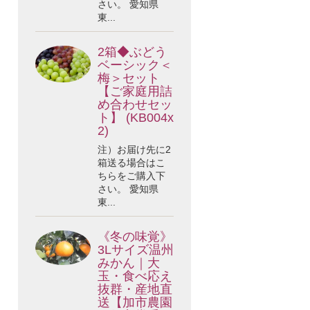
さい。 愛知県
東...
2箱◆ぶどう
ベーシック＜
梅＞セット
【ご家庭用詰
め合わせセッ
ト】 (KB004x
2)
注）お届け先に2
箱送る場合はこ
ちらをご購入下
さい。 愛知県
東...
《冬の味覚》
3Lサイズ温州
みかん｜大
玉・食べ応え
抜群・産地直
送【加市農園