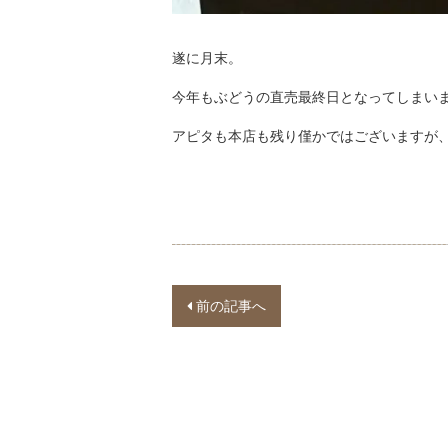
遂に月末。
今年もぶどうの直売最終日となってしまい
アピタも本店も残り僅かではございますが
P
前の記事へ
o
s
t
n