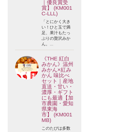
｜優良賞受
賞】 (KM001
C-LLL)
「とにかく大き
い！ひと玉で満
足、果汁もたっ
ぷりの贅沢みか
ん。...
《THE 紅白
みかん》温州
みかん×紅み
かん 味比べ
セット｜産地
直送・甘い・
濃厚・ギフト
にも最適【加
市農園・愛知
県東海
市】 (KM001
MB)
このたびは多数