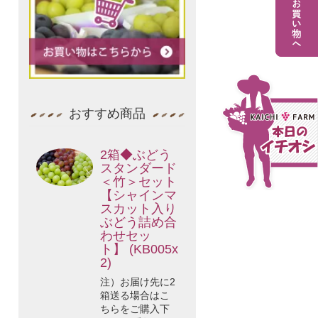
おすすめ商品
2箱◆ぶどう
スタンダード
＜竹＞セット
【シャインマ
スカット入り
ぶどう詰め合
わせセッ
ト】 (KB005x
2)
注）お届け先に2
箱送る場合はこ
ちらをご購入下