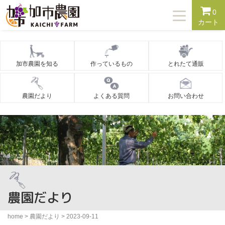
T
0
o
カート
g
g
l
e
n
加市農園を知る
作っているもの
とれたて通販
a
v
i
g
農園だより
よくある質問
お問い合わせ
a
t
i
o
n
農園だより
home
>
農園だより
>
2023-09-11