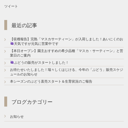
t
ツイート
n
a
最近の記事
v
i
【収穫報告】完熟「マスカサーティーン」が入荷しました！あいにくのお
天気ですが元気に営業中です
g
【本日オープン】園主おすすめの希少品種「マスカ・サーティーン」と営
a
業日のご案内
ぶどうの販売がスタートしました！
t
お待たせいたしました！瑞々しくはじける、今年の「ぶどう」販売スケジ
i
ュールのお知らせ
本シーズンのぶどう直売スタート＆生育状況のご報告
o
n
ブログカテゴリー
お知らせ