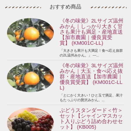
おすすめ商品
《冬の味覚》2Lサイズ温州
みかん｜しっかり大きく甘
さも果汁も満足・産地直送
【加市農園｜優良賞受
賞】 (KM001C-LL)
「大きさも果汁も大満足！食べ応え抜群
の2L温州みかん。」 —...
《冬の味覚》3Lサイズ温州
みかん｜大玉・食べ応え抜
群・産地直送【加市農園｜
優良賞受賞】 (KM001C-LL
L)
「とにかく大きい！ひと玉で満足、果汁
もたっぷりの贅沢みかん。...
ぶどうスタンダード＜竹＞
セット【シャインマスカッ
ト入りぶどう詰め合わせセ
ット】 (KB005)